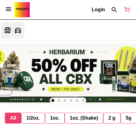
Login
All
1/2oz.
1oz.
1oz. (Shake)
2 g
5g